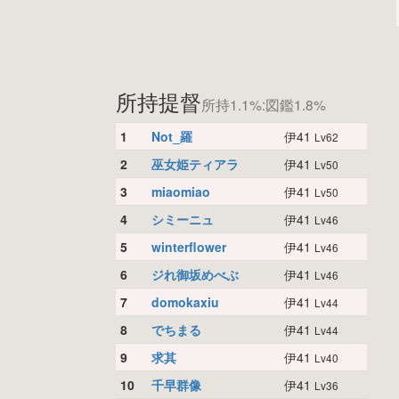
所持提督
所持1.1%:図鑑1.8%
1
Not_羅
伊41
Lv62
2
巫女姫ティアラ
伊41
Lv50
3
miaomiao
伊41
Lv50
4
シミーニュ
伊41
Lv46
5
winterflower
伊41
Lv46
6
ジれ御坂めべぶ
伊41
Lv46
7
domokaxiu
伊41
Lv44
8
でちまる
伊41
Lv44
9
求其
伊41
Lv40
10
千早群像
伊41
Lv36