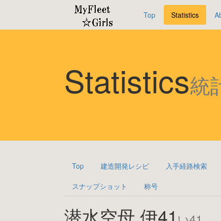
Top
Statistics
A
Statistics
統
Top
建造開発レシピ
入手経路検索
スナップショット
称号
潜水空母 伊41
い41