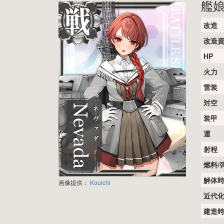
艦
改造
改造
HP
火力
雷装
対空
装甲
運
射程
燃料/
解体
画像提供：
Kouichi
近代
建造