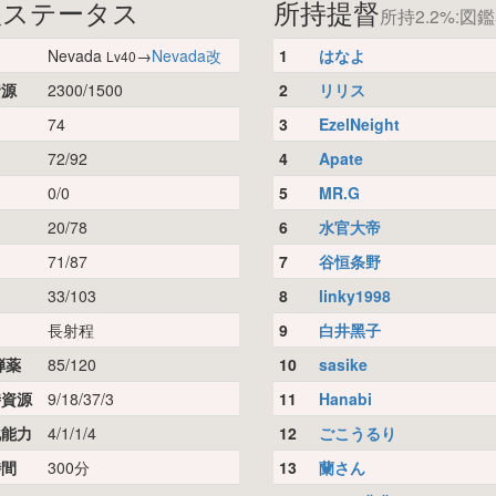
娘ステータス
所持提督
所持2.2%:図鑑
Nevada
→
Nevada改
1
はなよ
Lv40
資源
2300/1500
2
リリス
74
3
EzelNeight
72/92
4
Apate
0/0
5
MR.G
20/78
6
水官大帝
71/87
7
谷恒条野
33/103
8
linky1998
長射程
9
白井黑子
弾薬
85/120
10
sasike
時資源
9/18/37/3
11
Hanabi
化能力
4/1/1/4
12
ごこうるり
時間
300分
13
蘭さん