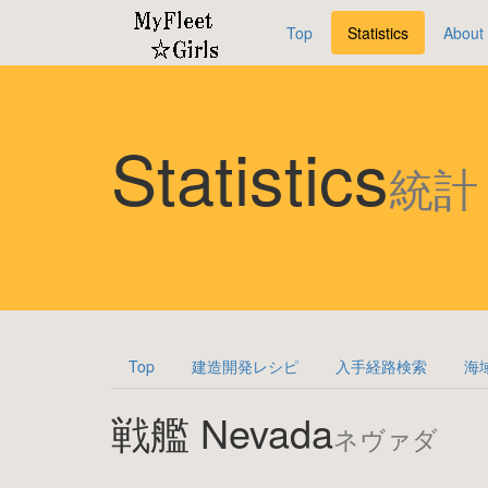
Top
Statistics
About
Statistics
統計
Top
建造開発レシピ
入手経路検索
海
戦艦 Nevada
ネヴァダ