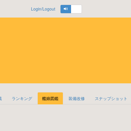
Login/Logout
域
ランキング
艦娘図鑑
装備改修
スナップショット