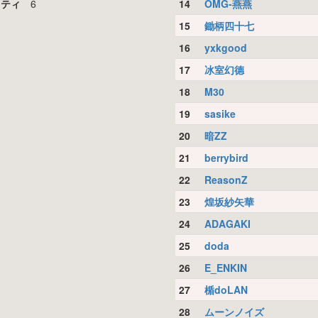
リティ
6
14
OMG-燕燕
15
鋤柄四十七
16
yxkgood
17
冰室幻德
18
M30
19
sasike
20
暗ZZ
21
berrybird
22
ReasonZ
23
煌坂紗矢華
24
ADAGAKI
25
doda
26
E_ENKIN
27
楯doLAN
28
ムーンノイズ