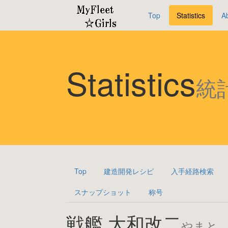
Top
Statistics
A
Statistics
統
Top
建造開発レシピ
入手経路検索
スナップショット
称号
戦艦 大和改二
やまと