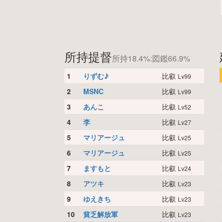
所持提督
所持18.4%:図鑑66.9%
1
りずむ♪
比叡
Lv99
2
MSNC
比叡
Lv99
3
あんこ
比叡
Lv52
4
李
比叡
Lv27
5
マリアージュ
比叡
Lv25
6
マリアージュ
比叡
Lv25
7
ますもと
比叡
Lv24
8
アツキ
比叡
Lv23
9
ゆえきち
比叡
Lv23
10
貧乏解放軍
比叡
Lv23