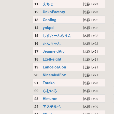
11
えちょ
比叡
Lv23
12
UnkoFactory
比叡
Lv23
13
Cooling
比叡
Lv22
14
ynkpd
比叡
Lv22
15
しすたーぶらうん
比叡
Lv22
16
たんちゃん
比叡
Lv22
17
Jeanne dArc
比叡
Lv21
18
EzelNeight
比叡
Lv21
19
LancelotAlon
比叡
Lv21
20
NinetaledFox
比叡
Lv21
21
Torako
比叡
Lv20
22
らむいろ
比叡
Lv20
23
Himuron
比叡
Lv20
24
アスチルベ
比叡
Lv20