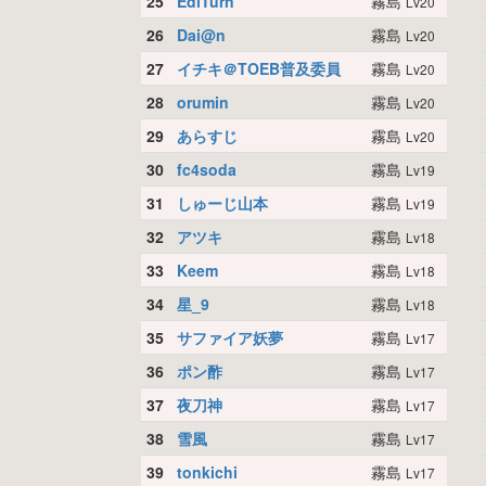
25
EdiTurn
霧島
Lv20
26
Dai@n
霧島
Lv20
27
イチキ＠TOEB普及委員
霧島
Lv20
28
orumin
霧島
Lv20
29
あらすじ
霧島
Lv20
30
fc4soda
霧島
Lv19
31
しゅーじ山本
霧島
Lv19
32
アツキ
霧島
Lv18
33
Keem
霧島
Lv18
34
星_9
霧島
Lv18
35
サファイア妖夢
霧島
Lv17
36
ポン酢
霧島
Lv17
37
夜刀神
霧島
Lv17
38
雪風
霧島
Lv17
39
tonkichi
霧島
Lv17