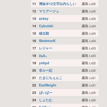
11
博妹＠12文字以内らしい
霧島
Lv25
12
マリアージュ
霧島
Lv25
13
ackey
霧島
Lv24
14
Cybulski
霧島
Lv24
15
雄太朗
霧島
Lv24
16
SkeletonK
霧島
Lv24
17
レジャー
霧島
Lv23
18
ねみ。
霧島
Lv23
19
ynkpd
霧島
Lv22
20
非ルー記
霧島
Lv22
21
たまにちぇんこ
霧島
Lv21
22
EzelNeight
霧島
Lv21
23
ばいぱー
霧島
Lv20
24
しょたむ
霧島
Lv20