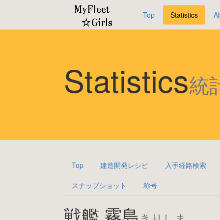
Top
Statistics
A
Statistics
統
Top
建造開発レシピ
入手経路検索
スナップショット
称号
戦艦 霧島
きりしま