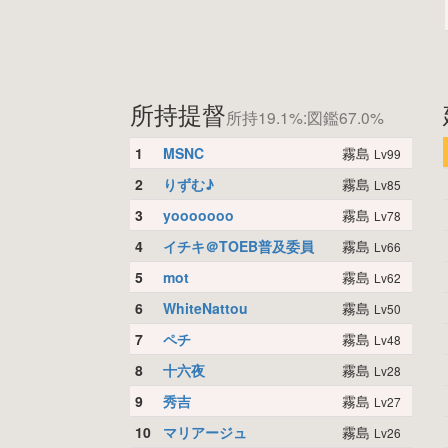
所持提督
所持19.1%:図鑑67.0%
1
MSNC
霧島
Lv99
2
りずむ♪
霧島
Lv85
3
yooooooo
霧島
Lv78
4
イチキ＠TOEB普及委員
霧島
Lv66
5
mot
霧島
Lv62
6
WhiteNattou
霧島
Lv50
7
ペチ
霧島
Lv48
8
十六夜
霧島
Lv28
9
秀吉
霧島
Lv27
10
マリアージュ
霧島
Lv26