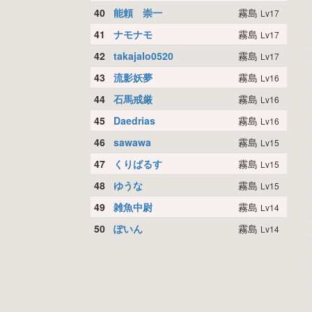
40
能頼 崇一
霧島
Lv17
41
ナモナモ
霧島
Lv17
42
takajalo0520
霧島
Lv17
43
流影妖夢
霧島
Lv16
44
石馬戒厳
霧島
Lv16
45
Daedrias
霧島
Lv16
46
sawawa
霧島
Lv15
47
くりばるす
霧島
Lv15
48
ゆうな
霧島
Lv15
49
雑魚中尉
霧島
Lv14
50
ぽいん
霧島
Lv14