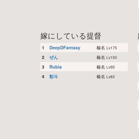
嫁にしている提督
1
DeepDFantasy
榛名
Lv175
2
ぜん
榛名
Lv150
3
Rubia
榛名
Lv95
4
彰斗
榛名
Lv83