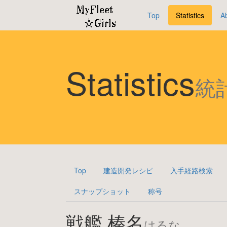
Top
Statistics
A
Statistics
統
Top
建造開発レシピ
入手経路検索
スナップショット
称号
戦艦 榛名
はるな