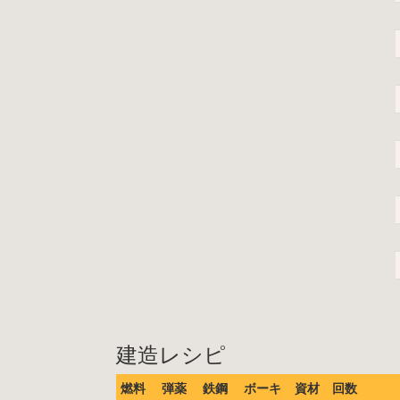
建造レシピ
燃料
弾薬
鉄鋼
ボーキ
資材
回数