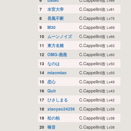
6
Dalao
C.Cappellini改
Lv86
7
水官大帝
C.Cappellini改
Lv81
8
長風不断
C.Cappellini改
Lv75
9
M30
C.Cappellini改
Lv69
10
ムーンノイズ
C.Cappellini改
Lv66
11
東方名豬
C.Cappellini改
Lv63
12
OMG-燕燕
C.Cappellini改
Lv60
13
なのは
C.Cappellini改
Lv50
14
miaomiao
C.Cappellini改
Lv50
15
恋心
C.Cappellini改
Lv49
16
Quit
C.Cappellini改
Lv43
17
ひさしまる
C.Cappellini改
Lv42
18
xiaoyao24256
C.Cappellini改
Lv39
19
松の柏
C.Cappellini改
Lv38
20
噪音
C.Cappellini改
Lv38