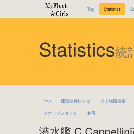
Top
Statistics
A
Statistics
統
Top
建造開発レシピ
入手経路検索
スナップショット
称号
潜水艦 C.Cappellin