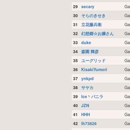
29
secary
Ga
30
そらのきせき
Ga
31
立花藤兵衛
Ga
32
幻想郷☆お嬢さん
Ga
33
duke
Ga
34
森園 輝彦
Ga
35
ユーグリッド
Ga
36
KisakiYumori
Ga
37
ynkpd
Ga
38
サヤカ
Ga
39
Ice丶バニラ
Ga
40
JZN
Ga
41
HHH
Ga
42
lh73826
Ga