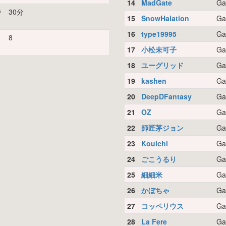
14
MadGate
Ga
時
30分
15
SnowHalation
Ga
16
type19995
Ga
リ
8
17
小松未可子
Ga
18
ユーグリッド
Ga
19
kashen
Ga
20
DeepDFantasy
Ga
21
OZ
Ga
22
師匠茅ジョン
Ga
23
Kouichi
Ga
24
ごこうるり
Ga
25
細細米
Ga
26
かぼちゃ
Ga
27
コッペリウス
Ga
28
La Fere
Ga