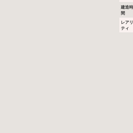
建造
間
レア
ティ