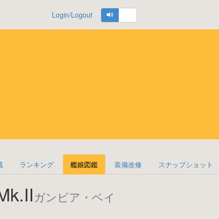
Login/Logout
域
ランキング
艦娘図鑑
装備改修
スナップショット
k.II
ガンビア・ベイ