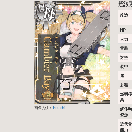
艦
改造
HP
火力
雷装
対空
装甲
運
射程
燃料/
薬
画像提供：
Kouichi
解体
資源
近代
能力