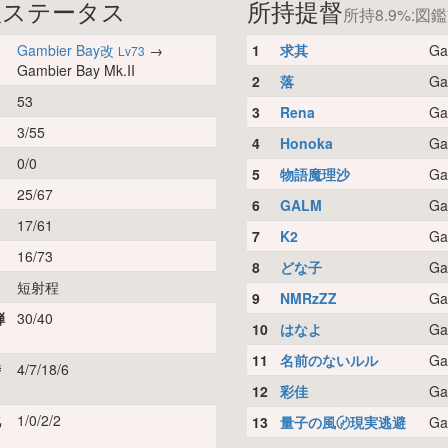
娘ステータス
所持提督
所持8.9%:図鑑
Gambier Bay改
→
1
求其
Ga
Lv73
Gambier Bay Mk.II
2
落
Ga
53
3
Rena
Ga
3/55
4
Honoka
Ga
0/0
5
物語魔理沙
Ga
25/67
6
GALM
Ga
17/61
7
K2
Ga
16/73
8
どな子
Ga
短射程
9
NMRzZZ
Ga
弾
30/40
10
はなよ
Ga
11
名前のないルル
Ga
時
4/7/18/6
12
彩佳
Ga
化
1/0/2/2
13
量子の風〄現実逃避
Ga