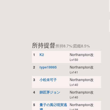
所持提督
所持8.7%:図鑑8.5%
1
K2
Northampton改
Lv150
2
type19995
Northampton改
Lv141
3
小松未可子
Northampton改
Lv140
4
師匠茅ジョン
Northampton改
Lv140
5
量子の風〄現実逃
Northampton改
避
Lv138