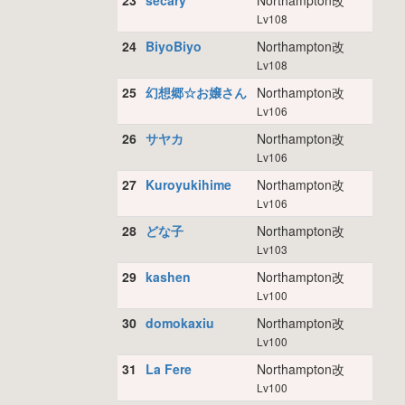
23
secary
Northampton改
Lv108
24
BiyoBiyo
Northampton改
Lv108
25
幻想郷☆お嬢さん
Northampton改
Lv106
26
サヤカ
Northampton改
Lv106
27
Kuroyukihime
Northampton改
Lv106
28
どな子
Northampton改
Lv103
29
kashen
Northampton改
Lv100
30
domokaxiu
Northampton改
Lv100
31
La Fere
Northampton改
Lv100