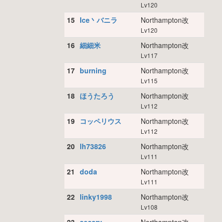
Lv120
15
Ice丶バニラ
Northampton改
Lv120
16
細細米
Northampton改
Lv117
17
burning
Northampton改
Lv115
18
ほうたろう
Northampton改
Lv112
19
コッペリウス
Northampton改
Lv112
20
lh73826
Northampton改
Lv111
21
doda
Northampton改
Lv111
22
linky1998
Northampton改
Lv108