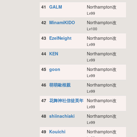
41
GALM
Northampton改
Lv99
42
MinamiKIDO
Northampton改
Lv100
43
EzelNeight
Northampton改
Lv99
44
KEN
Northampton改
Lv99
45
goon
Northampton改
Lv99
46
萌萌歐根親
Northampton改
Lv99
47
花舞神社信徒英年
Northampton改
Lv99
48
shiinachiaki
Northampton改
Lv99
49
Kouichi
Northampton改