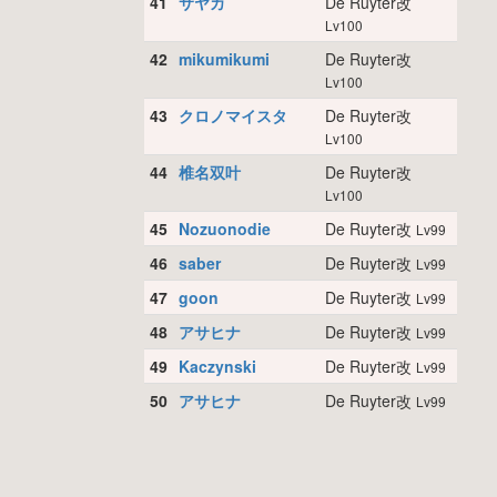
41
サヤカ
De Ruyter改
Lv100
42
mikumikumi
De Ruyter改
Lv100
43
クロノマイスタ
De Ruyter改
Lv100
44
椎名双叶
De Ruyter改
Lv100
45
Nozuonodie
De Ruyter改
Lv99
46
saber
De Ruyter改
Lv99
47
goon
De Ruyter改
Lv99
48
アサヒナ
De Ruyter改
Lv99
49
Kaczynski
De Ruyter改
Lv99
50
アサヒナ
De Ruyter改
Lv99