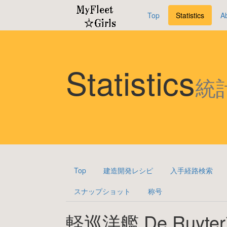
Top
Statistics
A
Statistics
統
Top
建造開発レシピ
入手経路検索
スナップショット
称号
軽巡洋艦 De Ruyte