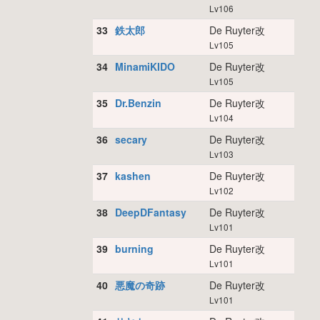
Lv106
33
鉄太郎
De Ruyter改
Lv105
34
MinamiKIDO
De Ruyter改
Lv105
35
Dr.Benzin
De Ruyter改
Lv104
36
secary
De Ruyter改
Lv103
37
kashen
De Ruyter改
Lv102
38
DeepDFantasy
De Ruyter改
Lv101
39
burning
De Ruyter改
Lv101
40
悪魔の奇跡
De Ruyter改
Lv101