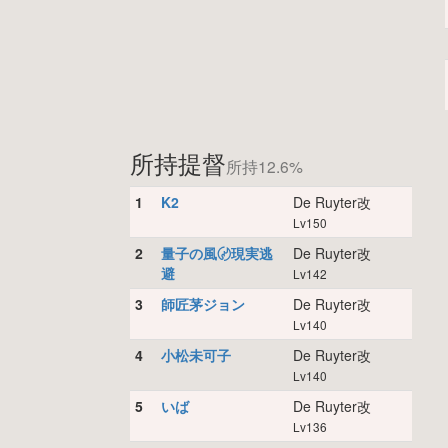
所持提督
所持12.6%
1
K2
De Ruyter改
Lv150
2
量子の風〄現実逃
De Ruyter改
避
Lv142
3
師匠茅ジョン
De Ruyter改
Lv140
4
小松未可子
De Ruyter改
Lv140
5
いば
De Ruyter改
Lv136