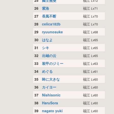
25
國士無雙
福江
Lv72
26
紫洛
福江
Lv71
27
長風不断
福江
Lv70
28
celica182b
福江
Lv70
29
ryuunosuke
福江
Lv68
30
はなよ
福江
Lv65
31
シキ
福江
Lv65
32
出岫の云
福江
Lv65
33
装甲のジミー
福江
Lv63
34
めぐる
福江
Lv61
35
眸に大きな
福江
Lv60
36
カイヨー
福江
Lv60
37
Nishisonic
福江
Lv60
38
HaruSora
福江
Lv60
39
nagato yuki
福江
Lv60