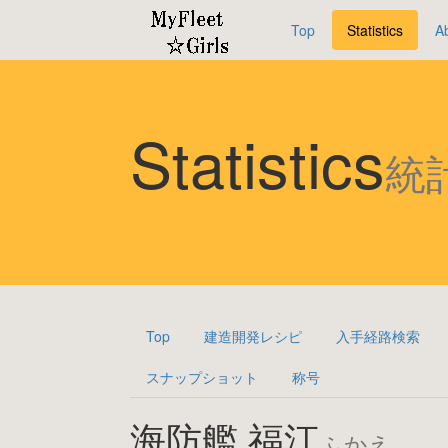
Top
Statistics
A
Statistics
統
Top
建造開発レシピ
入手経路検索
スナップショット
称号
海防艦 福江
ふかえ