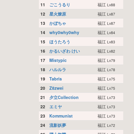
11
ごこうるり
福江
Lv88
12
星火燎原
福江
Lv87
13
かぼちゃ
福江
Lv87
14
why0why0why
福江
Lv84
15
ほうたろう
福江
Lv83
16
かるいざわ けい
福江
Lv82
17
Mistypic
福江
Lv79
18
ハルルラ
福江
Lv78
19
Tabris
福江
Lv75
20
Z8zwei
福江
Lv75
21
夕立Collection
福江
Lv73
22
エミヤ
福江
Lv73
23
Kommunist
福江
Lv73
24
流影妖夢
福江
Lv72