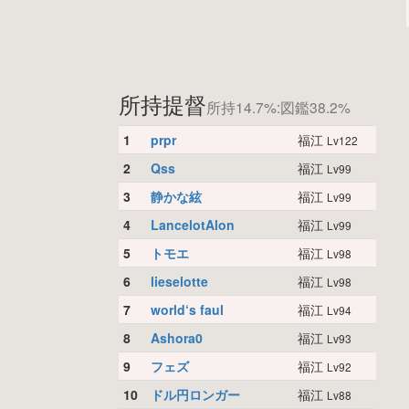
所持提督
所持14.7%:図鑑38.2%
1
prpr
福江
Lv122
2
Qss
福江
Lv99
3
静かな絃
福江
Lv99
4
LancelotAlon
福江
Lv99
5
トモエ
福江
Lv98
6
lieselotte
福江
Lv98
7
world‘s faul
福江
Lv94
8
Ashora0
福江
Lv93
9
フェズ
福江
Lv92
10
ドル円ロンガー
福江
Lv88