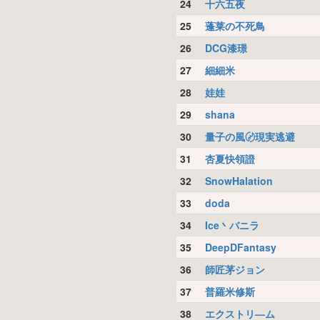
24
十六五夜
25
蓬莱の不死鳥
26
DCG漆璟
27
細細米
28
娃娃
29
shana
30
量子の風〄現実逃避
31
杏夏快領證
32
SnowHalation
33
doda
34
Ice丶バニラ
35
DeepDFantasy
36
師匠茅ジョン
37
普羅米修斯
38
エクストリ—ム