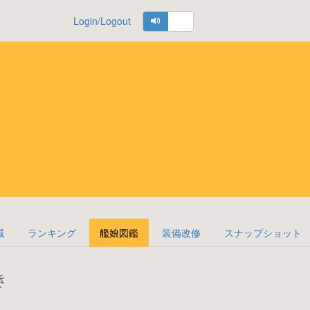
Login/Logout
域
ランキング
艦娘図鑑
装備改修
スナップショット
き