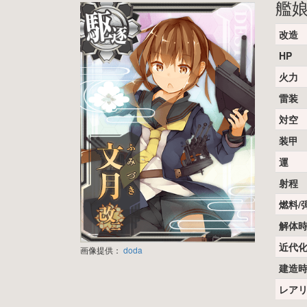
艦
改造
HP
火力
雷装
対空
装甲
運
射程
燃料/
解体
近代
画像提供：
doda
建造
レア