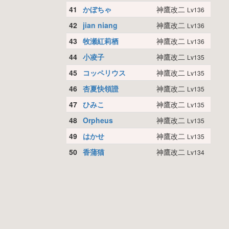
41
かぼちゃ
神鷹改二
Lv136
42
jian niang
神鷹改二
Lv136
43
牧瀬紅莉栖
神鷹改二
Lv136
44
小凌子
神鷹改二
Lv135
45
コッペリウス
神鷹改二
Lv135
46
杏夏快領證
神鷹改二
Lv135
47
ひみこ
神鷹改二
Lv135
48
Orpheus
神鷹改二
Lv135
49
はかせ
神鷹改二
Lv135
50
香蒲猫
神鷹改二
Lv134