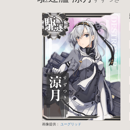
画像提供：
ユーグリッド