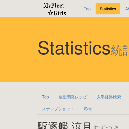
Top
Statistics
A
Statistics
統
Top
建造開発レシピ
入手経路検索
スナップショット
称号
駆逐艦 涼月
すずつき