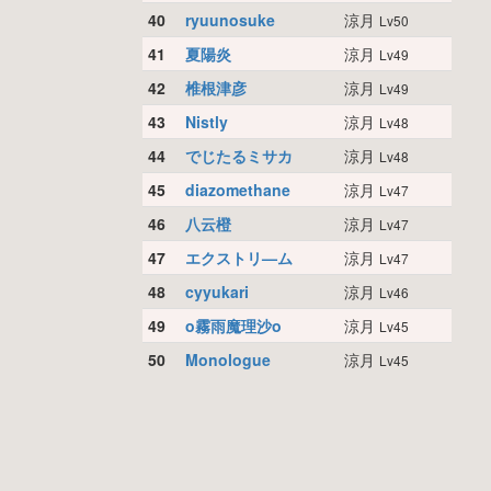
40
ryuunosuke
涼月
Lv50
41
夏陽炎
涼月
Lv49
42
椎根津彦
涼月
Lv49
43
Nistly
涼月
Lv48
44
でじたるミサカ
涼月
Lv48
45
diazomethane
涼月
Lv47
46
八云橙
涼月
Lv47
47
エクストリ—ム
涼月
Lv47
48
cyyukari
涼月
Lv46
49
o霧雨魔理沙o
涼月
Lv45
50
Monologue
涼月
Lv45