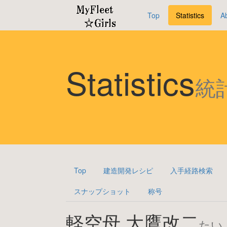
Top
Statistics
A
Statistics
統
Top
建造開発レシピ
入手経路検索
スナップショット
称号
軽空母 大鷹改二
たい