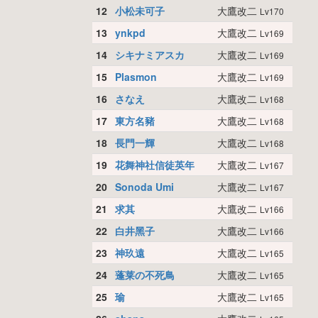
12
小松未可子
大鷹改二
Lv170
13
ynkpd
大鷹改二
Lv169
14
シキナミアスカ
大鷹改二
Lv169
15
Plasmon
大鷹改二
Lv169
16
さなえ
大鷹改二
Lv168
17
東方名豬
大鷹改二
Lv168
18
長門一輝
大鷹改二
Lv168
19
花舞神社信徒英年
大鷹改二
Lv167
20
Sonoda Umi
大鷹改二
Lv167
21
求其
大鷹改二
Lv166
22
白井黑子
大鷹改二
Lv166
23
神玖遠
大鷹改二
Lv165
24
蓬莱の不死鳥
大鷹改二
Lv165
25
瑜
大鷹改二
Lv165