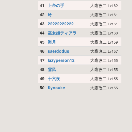
41
上帝の手
大鷹改二
Lv162
42
玲
大鷹改二
Lv161
43
22222222222
大鷹改二
Lv161
44
巫女姫ティアラ
大鷹改二
Lv160
45
海月
大鷹改二
Lv159
46
saerdodus
大鷹改二
Lv157
47
lazyperson12
大鷹改二
Lv155
48
雪风
大鷹改二
Lv155
49
十六夜
大鷹改二
Lv155
50
Kyosuke
大鷹改二
Lv155