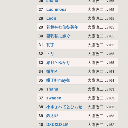
26
shana
大鷹改二
Lv165
27
Lacrimosa
大鷹改二
Lv165
28
Leon
大鷹改二
Lv165
29
花舞神社信徒英年
大鷹改二
Lv165
30
巨乳私に嫁ぐ
大鷹改二
Lv165
31
瓦丁
大鷹改二
Lv165
32
トリ
大鷹改二
Lv165
33
結月丶ゆかり
大鷹改二
Lv165
34
微笑P
大鷹改二
Lv164
35
哦了哇may扣
大鷹改二
Lv164
36
shana
大鷹改二
Lv163
37
swagen
大鷹改二
Lv163
38
小水ょへてとひゎせ
大鷹改二
Lv163
39
鉄太郎
大鷹改二
Lv163
40
DXDXDXLM
大鷹改二
Lv162