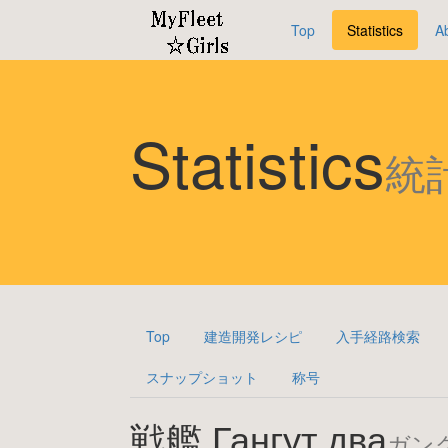
Top
Statistics
A
Statistics
統
Top
建造開発レシピ
入手経路検索
スナップショット
称号
戦艦 Гангут два
ガン