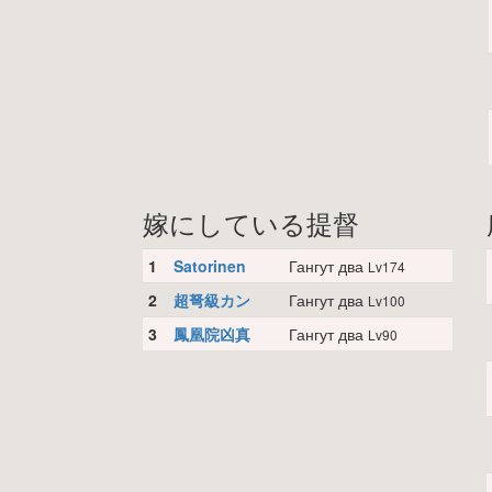
嫁にしている提督
1
Satorinen
Гангут два
Lv174
2
超弩級カン
Гангут два
Lv100
3
鳳凰院凶真
Гангут два
Lv90