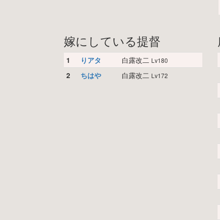
嫁にしている提督
1
りアタ
白露改二
Lv180
2
ちはや
白露改二
Lv172