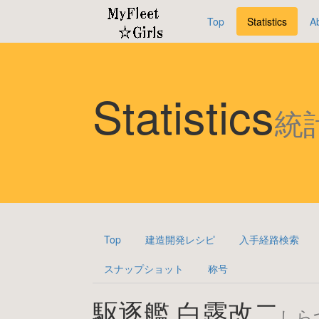
Top
Statistics
A
Statistics
統
Top
建造開発レシピ
入手経路検索
スナップショット
称号
駆逐艦 白露改二
しら