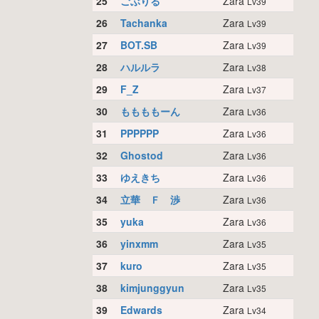
25
ごぶりる
Zara
Lv39
26
Tachanka
Zara
Lv39
27
BOT.SB
Zara
Lv39
28
ハルルラ
Zara
Lv38
29
F_Z
Zara
Lv37
30
ももももーん
Zara
Lv36
31
PPPPPP
Zara
Lv36
32
Ghostod
Zara
Lv36
33
ゆえきち
Zara
Lv36
34
立華 Ｆ 渉
Zara
Lv36
35
yuka
Zara
Lv36
36
yinxmm
Zara
Lv35
37
kuro
Zara
Lv35
38
kimjunggyun
Zara
Lv35
39
Edwards
Zara
Lv34