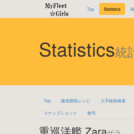
Top
Statistics
A
Statistics
統
Top
建造開発レシピ
入手経路検索
スナップショット
称号
重巡洋艦 Zara
ザラ