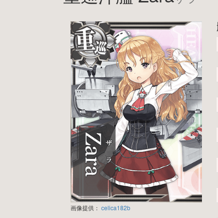
画像提供：
celica182b