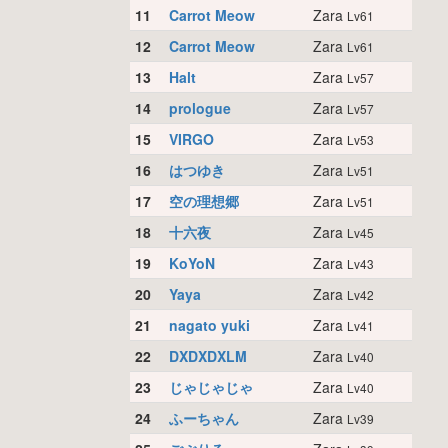
11
Carrot Meow
Zara
Lv61
12
Carrot Meow
Zara
Lv61
13
Halt
Zara
Lv57
14
prologue
Zara
Lv57
15
VIRGO
Zara
Lv53
16
はつゆき
Zara
Lv51
17
空の理想郷
Zara
Lv51
18
十六夜
Zara
Lv45
19
KoYoN
Zara
Lv43
20
Yaya
Zara
Lv42
21
nagato yuki
Zara
Lv41
22
DXDXDXLM
Zara
Lv40
23
じゃじゃじゃ
Zara
Lv40
24
ふーちゃん
Zara
Lv39