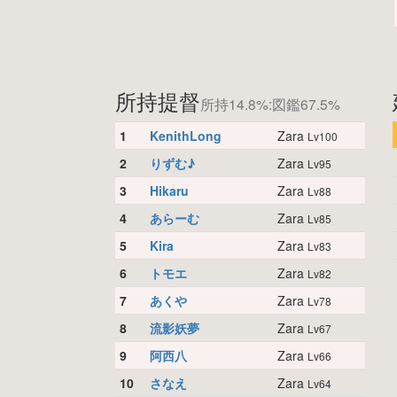
所持提督
所持14.8%:図鑑67.5%
1
KenithLong
Zara
Lv100
2
りずむ♪
Zara
Lv95
3
Hikaru
Zara
Lv88
4
あらーむ
Zara
Lv85
5
Kira
Zara
Lv83
6
トモエ
Zara
Lv82
7
あくや
Zara
Lv78
8
流影妖夢
Zara
Lv67
9
阿西八
Zara
Lv66
10
さなえ
Zara
Lv64