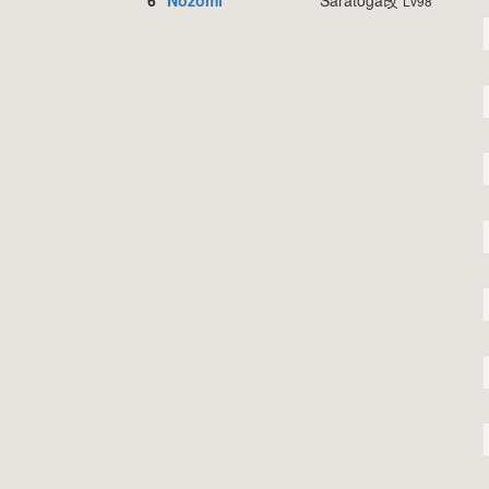
6
Nozomi
Saratoga改
Lv98