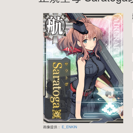
画像提供：
E_ENKIN