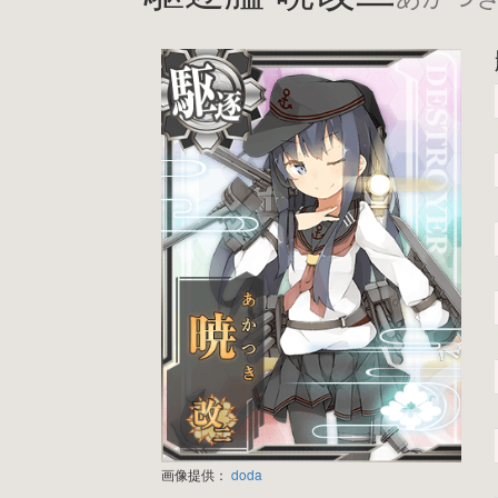
画像提供：
doda