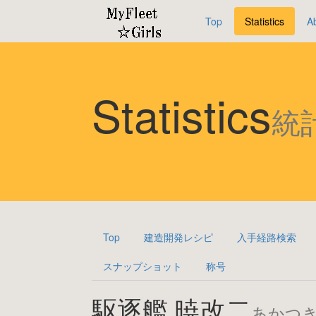
Top
Statistics
A
Statistics
統
Top
建造開発レシピ
入手経路検索
スナップショット
称号
駆逐艦 暁改二
あかつ