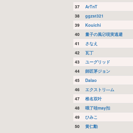
37
ArTnT
38
ggzst321
39
Kouichi
40
量子の風〄現実逃避
41
さなえ
42
瓦丁
43
ユーグリッド
44
師匠茅ジョン
45
Dalao
46
エクストリ—ム
47
椎名双叶
48
哦了哇may扣
49
ひみこ
50
黄仁勳