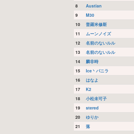
8
Austian
9
M30
10
普羅米修斯
11
ムーンノイズ
12
名前のないルル
13
名前のないルル
14
麟非時
15
Ice丶バニラ
16
はなよ
17
K2
18
小松未可子
19
stered
20
ゆりか
21
落