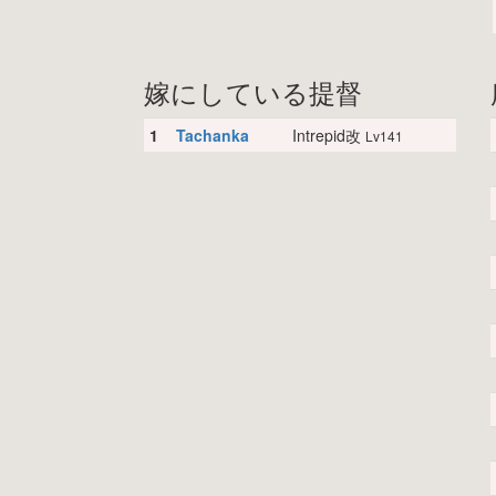
嫁にしている提督
1
Tachanka
Intrepid改
Lv141