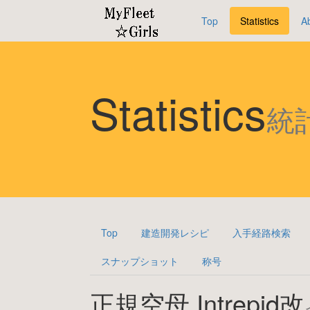
Top
Statistics
A
Statistics
統
Top
建造開発レシピ
入手経路検索
スナップショット
称号
正規空母 Intrepid改