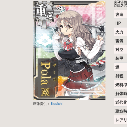
艦
改造
HP
火力
雷装
対空
装甲
運
射程
燃料/
解体
近代
画像提供：
Kouichi
建造
レア