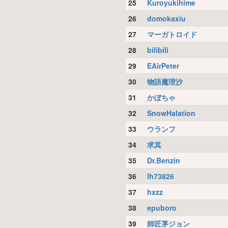
25
Kuroyukihime
26
domokaxiu
27
マーガトロイド
28
bilibili
29
EAirPeter
30
物語魔理沙
31
かぼちゃ
32
SnowHalation
33
ウランフ
34
求其
35
Dr.Benzin
36
lh73826
37
hxzz
38
epuboro
39
師匠茅ジョン