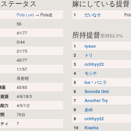
娘ステータス
嫁にしている提督
Pola
→ Pola改
1
だいなそ
Po
Lv40
56
所持提督
41/77
所持52.0%
0/44
1
tysun
21/73
2
トリ
45/77
3
cchhyy22
11/57
4
モンテ
長射程
5
Ice丶バニラ
弾薬
45/65
6
Sonoda Umi
時資源
4/6/18/3
7
Another Try
化能力
4/0/1/2
8
あゆ
時間
70分
9
cchhyy22
リティ
7
10
Ktaeha