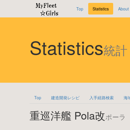
Top
Statistics
About
Statistics
統計
Top
建造開発レシピ
入手経路検索
海
重巡洋艦 Pola改
ポーラ