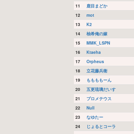
11
鹿目まどか
12
mot
13
K2
14
柚希俺の嫁
15
MMK_LSPN
16
Ktaeha
17
Orpheus
18
立花藤兵衛
19
ももももーん
20
五更琉璃だいす
21
プロメテウス
22
Null
23
なゆたー
24
じょるとコーラ