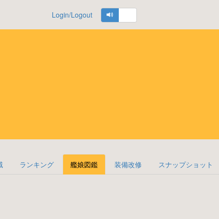
Login/Logout
域
ランキング
艦娘図鑑
装備改修
スナップショット