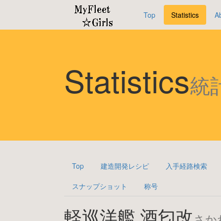
Top
Statistics
A
Statistics
統
Top
建造開発レシピ
入手経路検索
スナップショット
称号
軽巡洋艦 酒匂改
さか