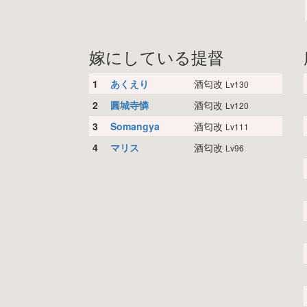
嫁にしている提督
1
あくえり
酒匂改
Lv130
2
圓城寺憐
酒匂改
Lv120
3
Somangya
酒匂改
Lv111
4
マリス
酒匂改
Lv96