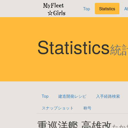
Top
Statistics
A
Statistics
統
Top
建造開発レシピ
入手経路検索
スナップショット
称号
重巡洋艦 高雄改
たか