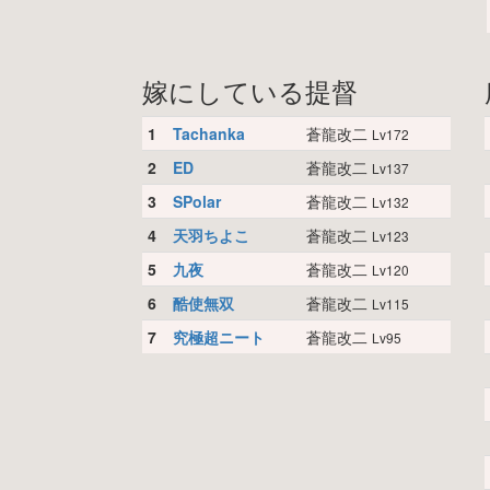
嫁にしている提督
1
Tachanka
蒼龍改二
Lv172
2
ED
蒼龍改二
Lv137
3
SPolar
蒼龍改二
Lv132
4
天羽ちよこ
蒼龍改二
Lv123
5
九夜
蒼龍改二
Lv120
6
酷使無双
蒼龍改二
Lv115
7
究極超ニート
蒼龍改二
Lv95