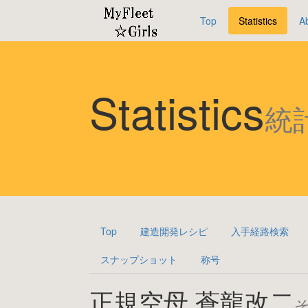
Top
Statistics
A
Statistics
統
Top
建造開発レシピ
入手経路検索
スナップショット
称号
正規空母 蒼龍改二