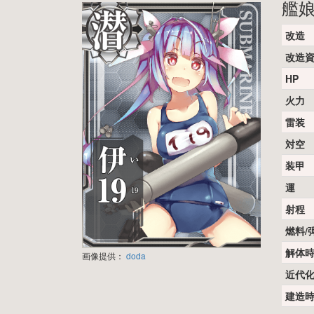
艦
改造
改造
HP
火力
雷装
対空
装甲
運
射程
燃料/
解体
画像提供：
doda
近代
建造