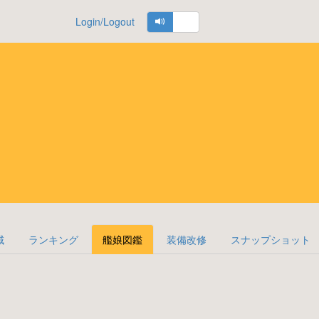
Login/Logout
域
ランキング
艦娘図鑑
装備改修
スナップショット