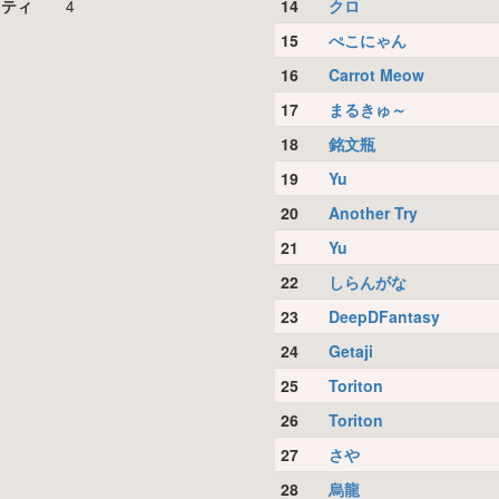
リティ
4
14
クロ
15
ぺこにゃん
16
Carrot Meow
17
まるきゅ～
18
銘文瓶
19
Yu
20
Another Try
21
Yu
22
しらんがな
23
DeepDFantasy
24
Getaji
25
Toriton
26
Toriton
27
さや
28
烏龍