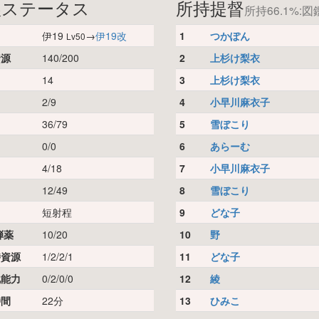
娘ステータス
所持提督
所持66.1%:図鑑
伊19
→
伊19改
1
つかぽん
Lv50
資源
140/200
2
上杉け梨衣
14
3
上杉け梨衣
2/9
4
小早川麻衣子
36/79
5
雪ぼこり
0/0
6
あらーむ
4/18
7
小早川麻衣子
12/49
8
雪ぼこり
短射程
9
どな子
弾薬
10/20
10
野
時資源
1/2/2/1
11
どな子
化能力
0/2/0/0
12
綾
時間
22分
13
ひみこ