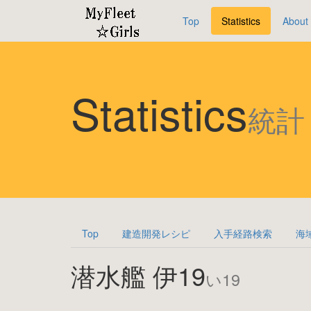
Top
Statistics
About
Statistics
統計
Top
建造開発レシピ
入手経路検索
海
潜水艦 伊19
い19