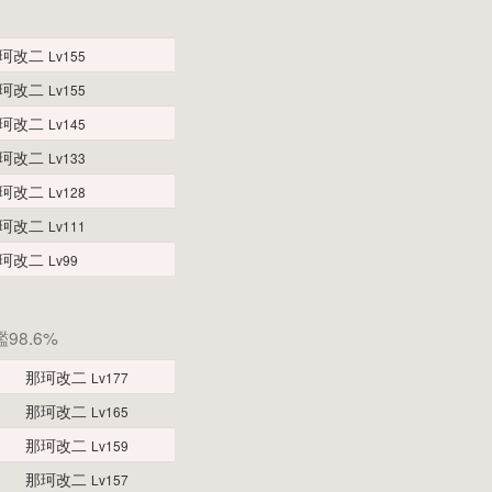
珂改二
Lv155
珂改二
Lv155
珂改二
Lv145
珂改二
Lv133
珂改二
Lv128
珂改二
Lv111
珂改二
Lv99
98.6%
那珂改二
Lv177
那珂改二
Lv165
那珂改二
Lv159
那珂改二
Lv157