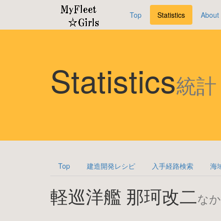
Top
Statistics
About
Statistics
統計
Top
建造開発レシピ
入手経路検索
海
軽巡洋艦 那珂改二
なか