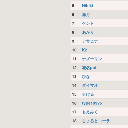
5
Hibiki
6
海月
7
ケント
8
あかり
9
アサヒナ
10
K2
11
ナズーリン
12
花名poi
13
ひな
14
ダイマオ
15
せける
16
type19995
17
もえみく
18
じょるとコーラ