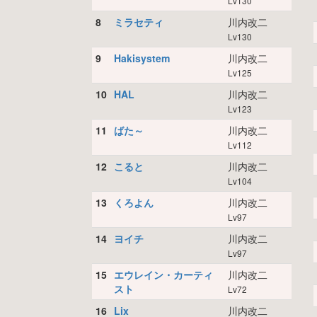
Lv130
8
ミラセティ
川内改二
Lv130
9
Hakisystem
川内改二
Lv125
10
HAL
川内改二
Lv123
11
ばた～
川内改二
Lv112
12
こると
川内改二
Lv104
13
くろよん
川内改二
Lv97
14
ヨイチ
川内改二
Lv97
15
エウレイン・カーティ
川内改二
スト
Lv72
16
Lix
川内改二