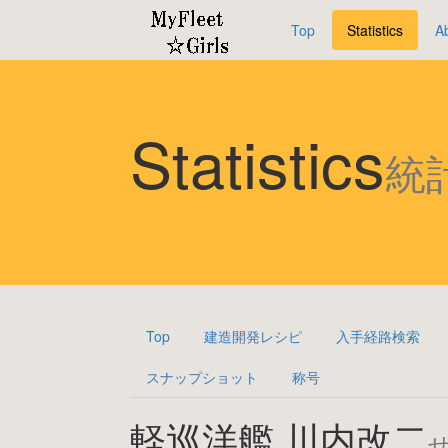
Top
Statistics
A
Statistics
統
Top
建造開発レシピ
入手経路検索
スナップショット
称号
軽巡洋艦 川内改二