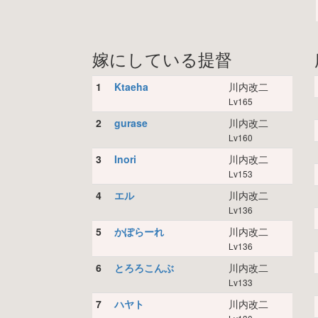
嫁にしている提督
1
Ktaeha
川内改二
Lv165
2
gurase
川内改二
Lv160
3
Inori
川内改二
Lv153
4
エル
川内改二
Lv136
5
かぽらーれ
川内改二
Lv136
6
とろろこんぶ
川内改二
Lv133
7
ハヤト
川内改二