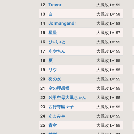
12
Trevor
大鳳改
Lv159
13
白
大鳳改
Lv158
14
Jormungandr
大鳳改
Lv158
15
星星
大鳳改
Lv157
16
ひ+り+と
大鳳改
Lv155
17
あやちん
大鳳改
Lv155
18
夏
大鳳改
Lv155
19
リウ
大鳳改
Lv155
20
羽の炎
大鳳改
Lv155
21
空の理想郷
大鳳改
Lv155
22
装甲空母大鳳ちゃん
大鳳改
Lv155
23
西行寺幽々子
大鳳改
Lv155
24
あまみや
大鳳改
Lv155
25
青空
大鳳改
Lv155