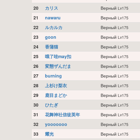
20
カリス
Верный
Lv175
21
nawaru
Верный
Lv175
22
ルカルカ
Верный
Lv175
23
goon
Верный
Lv175
24
香蒲猫
Верный
Lv175
25
哦了哇may扣
Верный
Lv175
26
変態ザんだま
Верный
Lv175
27
burning
Верный
Lv175
28
上杉け梨衣
Верный
Lv175
29
鹿目まどか
Верный
Lv175
30
ひたぎ
Верный
Lv175
31
花舞神社信徒英年
Верный
Lv175
32
yooooooo
Верный
Lv175
33
耀光
Верный
Lv175