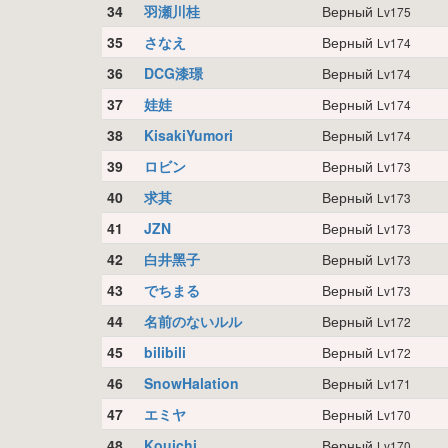
34
羽瀬川桂
Верный
Lv175
35
さなえ
Верный
Lv174
36
DCG漆璟
Верный
Lv174
37
娃娃
Верный
Lv174
38
KisakiYumori
Верный
Lv174
39
ロビン
Верный
Lv173
40
求其
Верный
Lv173
41
JZN
Верный
Lv173
42
白井黑子
Верный
Lv173
43
でちまる
Верный
Lv173
44
名前のないルル
Верный
Lv172
45
bilibili
Верный
Lv172
46
SnowHalation
Верный
Lv171
47
エミヤ
Верный
Lv170
48
Kouichi
Верный
Lv170