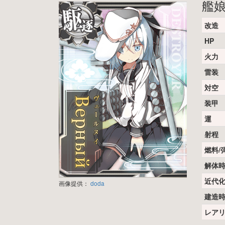
艦
改造
HP
火力
雷装
対空
装甲
運
射程
燃料/
解体
近代
画像提供：
doda
建造
レア