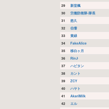
29
新堂楓
30
労働防衛隊-隊長
31
悠久
32
伯耆
33
黄緑
34
FakeAlice
35
移白ヶ月
36
Rin♪
37
ハピタン
38
カント
39
ZCY
40
ハヤト
41
AkariMilk
42
エル