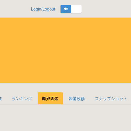
Login/Logout
域
ランキング
艦娘図鑑
装備改修
スナップショット