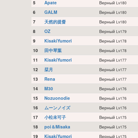
5
Apate
Верный
Lv180
6
GALM
Верный
Lv180
7
天然的提督
Верный
Lv180
8
OZ
Верный
Lv179
9
KisakiYumori
Верный
Lv178
10
田中琴葉
Верный
Lv178
11
KisakiYumori
Верный
Lv177
12
栞月
Верный
Lv177
13
Rena
Верный
Lv177
14
M30
Верный
Lv176
15
Nozuonodie
Верный
Lv176
16
ムーンノイズ
Верный
Lv176
17
小松未可子
Верный
Lv175
18
poi＆Misaka
Верный
Lv175
19
KisakiYumori
Верный
Lv175