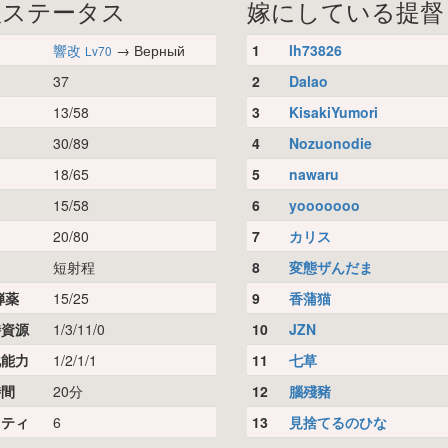
娘ステータス
嫁にしている提督
響改
→ Верный
1
lh73826
Lv70
37
2
Dalao
13/58
3
KisakiYumori
30/89
4
Nozuonodie
18/65
5
nawaru
15/58
6
yooooooo
20/80
7
カリス
短射程
8
変態ザんだま
弾薬
15/25
9
香蒲猫
時資源
1/3/11/0
10
JZN
化能力
1/2/1/1
11
七草
時間
20分
12
腦殘豬
リティ
6
13
見捨てるのひな