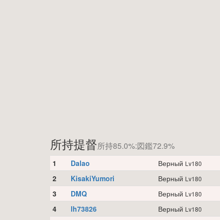
所持提督
所持85.0%:図鑑72.9%
1
Dalao
Верный
Lv180
2
KisakiYumori
Верный
Lv180
3
DMQ
Верный
Lv180
4
lh73826
Верный
Lv180