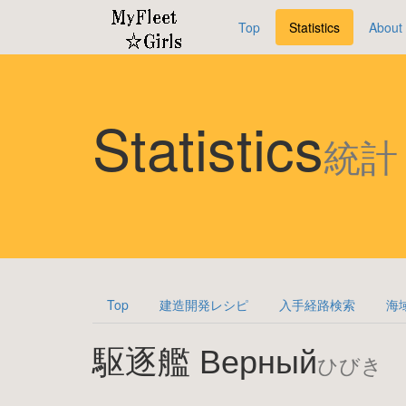
Top
Statistics
About
Statistics
統計
Top
建造開発レシピ
入手経路検索
海
駆逐艦 Верный
ひびき