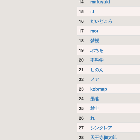
14
mafuyuki
15
i.t.
16
だいどころ
17
mot
18
梦桜
19
ぶちを
20
不科学
21
しのん
22
メア
23
kxbmap
24
墨茗
25
雄士
26
れ
27
シンクレア
28
天王寺糊太郎