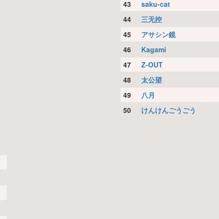
43
saku-cat
44
三无控
45
アサシン鏡
46
Kagami
47
Z-OUT
48
太公望
49
八月
50
けんけんごうごう