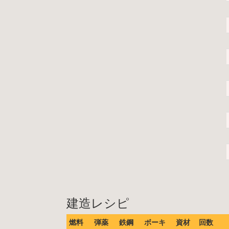
建造レシピ
燃料
弾薬
鉄鋼
ボーキ
資材
回数