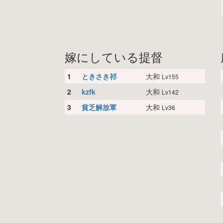
嫁にしている提督
1
ときさき祁
大和
Lv155
2
kzfk
大和
Lv142
3
貧乏解放軍
大和
Lv36