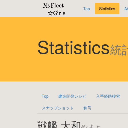
Top
Statistics
A
Statistics
統
Top
建造開発レシピ
入手経路検索
スナップショット
称号
戦艦 大和
やまと