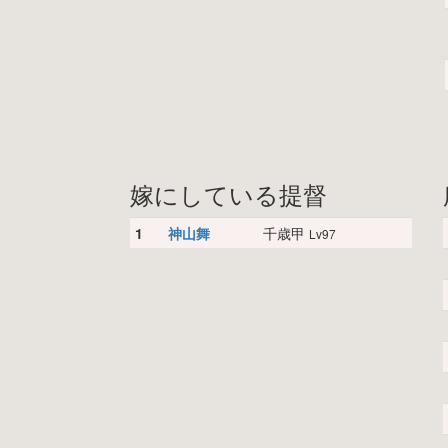
嫁にしている提督
1
神山舞
千歳甲
Lv97