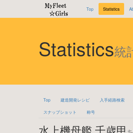
Top
Statistics
A
Statistics
統
Top
建造開発レシピ
入手経路検索
スナップショット
称号
水上機母艦 千歳甲